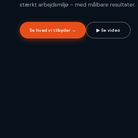
stærkt arbejdsmiljø – med målbare resultater.
Se hvad vi tilbyder →
▶ Se video