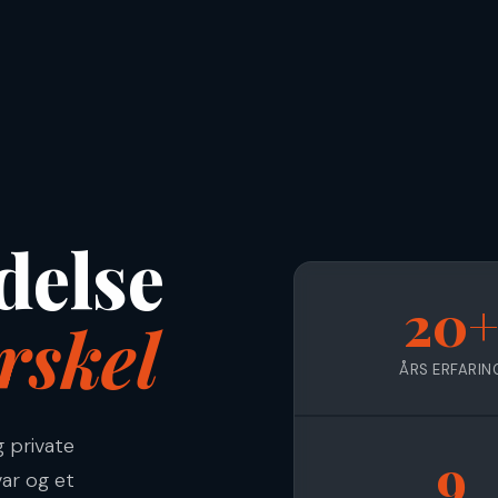
delse
20
rskel
ÅRS ERFARIN
g private
9
ar og et