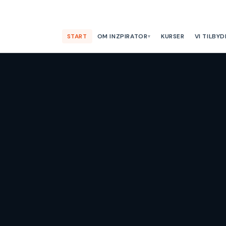
START
OM INZPIRATOR
KURSER
VI TILBYD